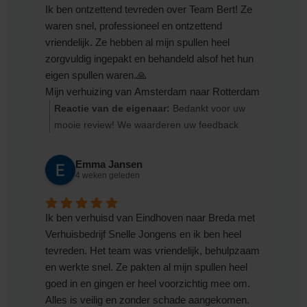
Ik ben ontzettend tevreden over Team Bert! Ze
waren snel, professioneel en ontzettend
vriendelijk. Ze hebben al mijn spullen heel
zorgvuldig ingepakt en behandeld alsof het hun
eigen spullen waren.🙏
Mijn verhuizing van Amsterdam naar Rotterdam
verliep dankzij hen zonder stress. Hun manier
Reactie van de eigenaar:
Bedankt voor uw
van werken, de zorg waarmee ze alles droegen
mooie review! We waarderen uw feedback
en inpakten, en hun snelheid waren echt
enorm Met vriendelijke groeten, Team
indrukwekkend.
Verhuisbedrijf Snelle Jongens
Emma Jansen
Vanaf nu weet ik dat ik altijd voor dit
4 weken geleden
verhuisbedrijf zal kiezen. Ik raad Team Bert dan
ook aan iedereen aan!
Ik ben verhuisd van Eindhoven naar Breda met
Als het kon, gaf ik ze 6 sterren in plaats van 5.
Verhuisbedrijf Snelle Jongens en ik ben heel
Bedankt voor de geweldige service!✅
tevreden. Het team was vriendelijk, behulpzaam
en werkte snel. Ze pakten al mijn spullen heel
goed in en gingen er heel voorzichtig mee om.
Alles is veilig en zonder schade aangekomen.