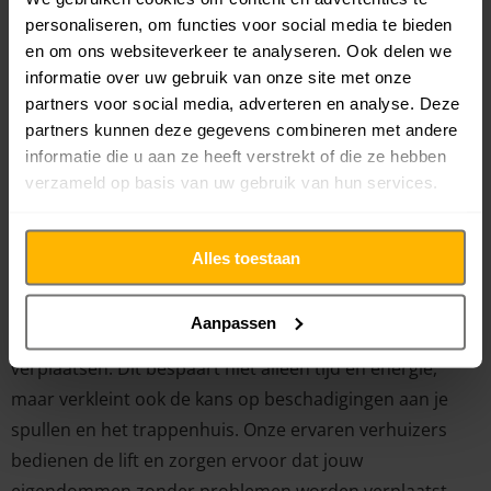
Verhuislift huren in Amsterdam
personaliseren, om functies voor social media te bieden
en om ons websiteverkeer te analyseren. Ook delen we
voor een snelle en veilige
informatie over uw gebruik van onze site met onze
verhuizing
partners voor social media, adverteren en analyse. Deze
partners kunnen deze gegevens combineren met andere
Woon je in een appartement op een hoge verdieping of
informatie die u aan ze heeft verstrekt of die ze hebben
heb je grote, zware meubels die lastig via het
verzameld op basis van uw gebruik van hun services.
trappenhuis te verplaatsen zijn? Dan is het huren van
een verhuislift de perfecte oplossing. Bij Verhuisbedrijf
Alles toestaan
Snelle Jongens bieden we professionele verhuisliften
waarmee je gemakkelijk en veilig meubels, witgoed en
Aanpassen
andere grote objecten naar boven of beneden kunt
verplaatsen. Dit bespaart niet alleen tijd en energie,
maar verkleint ook de kans op beschadigingen aan je
spullen en het trappenhuis. Onze ervaren verhuizers
bedienen de lift en zorgen ervoor dat jouw
eigendommen zonder problemen worden verplaatst.