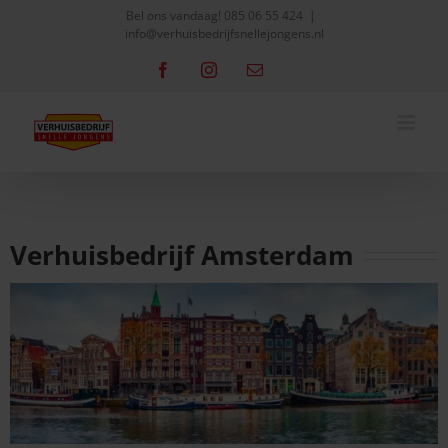
Skip
Bel ons vandaag!
085 06 55 424
|
info@verhuisbedrijfsnellejongens.nl
to
content
Facebook
Instagram
Email
Verhuisbedrijf Amsterdam