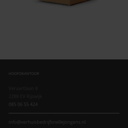
HOOFDKANTOOR
Veraartlaan 8
2288 EV Rijswijk
085 06 55 424
info@verhuisbedrijfsnellejongens.nl