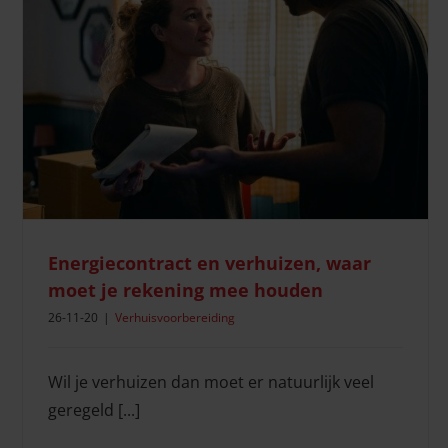
Wat geef je iemand die net verhuisd is?
Verhuissituaties
Energiecontract en verhuizen, waar
moet je rekening mee houden
26-11-20
|
Verhuisvoorbereiding
Wil je verhuizen dan moet er natuurlijk veel
geregeld [...]