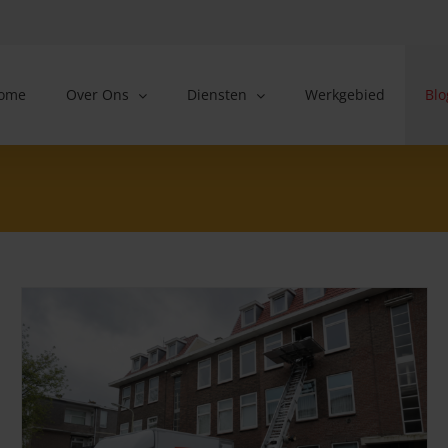
ome
Over Ons
Diensten
Werkgebied
Blo
Parkeervergunning bij een verhuizing: alles wat je moet
weten