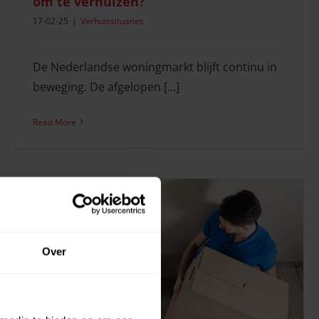
om te verhuizen?
17-02-25
|
Verhuissituaties
De Nederlandse woningmarkt blijft continu in
beweging. De afgelopen [...]
Read More
Over