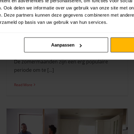
ent en advertenties te personaliseren, om functies voor social
. Ook delen we informatie over uw gebruik van onze site met on
e. Deze partners kunnen deze gegevens combineren met andere i
erzameld op basis van uw gebruik van hun services.
Verhuizen in de zomer? Lees hier onze
tips
23-05-22
|
Verhuissituaties
Aanpassen
De zomermaanden zijn een erg populaire
periode om te [...]
Read More