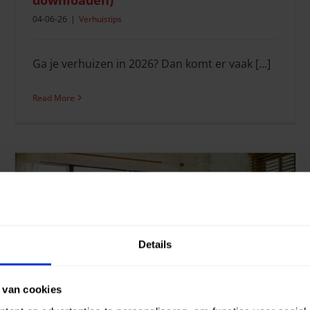
04-06-26
|
Verhuistips
Ga je verhuizen in 2026? Dan komt er vaak [...]
Read More
Details
Tips om je inboedel op te slaan
 van cookies
Verhuisdiensten