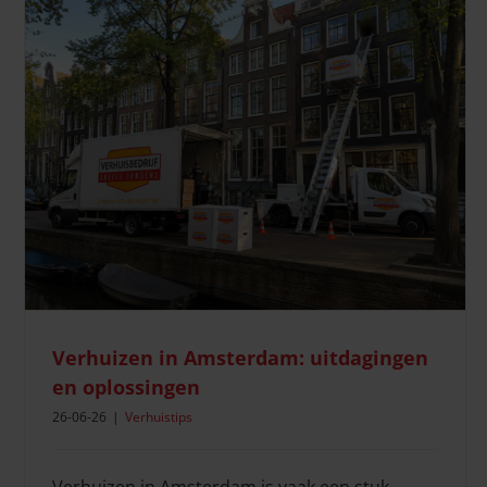
Wat kost een verhuizing? Bekijk alle kosten + voorbeelden
(2026)
Verhuiskosten
Verhuizen in Amsterdam: uitdagingen
en oplossingen
26-06-26
|
Verhuistips