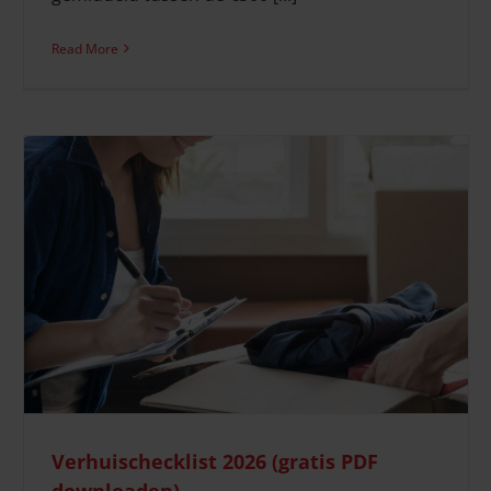
Read More
De impact van de woningmarkt op verhuizen: is dit het
juiste moment om te verhuizen?
Verhuissituaties
Verhuischecklist 2026 (gratis PDF
downloaden)