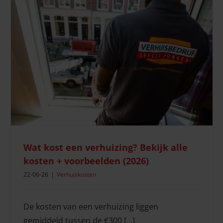
Keuken inpakken bij verhuizen: de slimste aanpak
Verhuisvoorbereiding
Wat kost een verhuizing? Bekijk alle
kosten + voorbeelden (2026)
22-06-26
|
Verhuiskosten
De kosten van een verhuizing liggen
gemiddeld tussen de €300 [...]