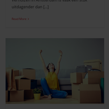
Verhuizen in Amsterdam is vaak een stuk
uitdagender dan [...]
Read More
Verhuischecklist 2026 (gratis PDF downloaden)
Verhuistips