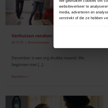
We gebruiken cookies om cont
websiteverkeer te analyseren
media, adverteren en analys
verstrekt of die ze hebben v
Verhuizen rondom de feestdagen
22-11-21
|
Verhuissituaties
December is een erg drukke maand. We
beginnen met [...]
Read More