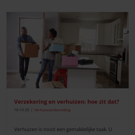
Wat te doen tegen verhuisstress?
Verhuistips
Verzekering en verhuizen: hoe zit dat?
16-10-20
|
Verhuisvoorbereiding
Verhuizen is nooit een gemakkelijke taak. U