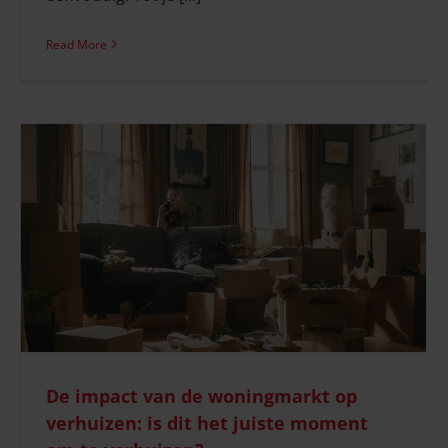
Read More
De impact van de woningmarkt op
verhuizen: is dit het juiste moment