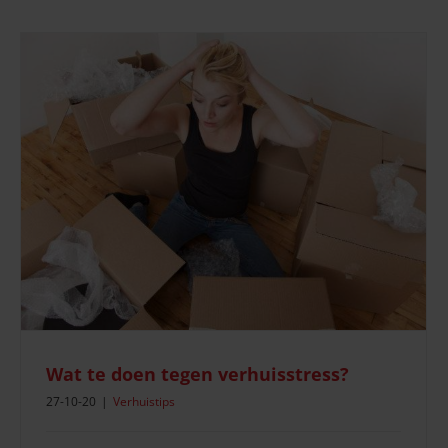
Wat te doen tegen verhuisstress?
27-10-20
|
Verhuistips