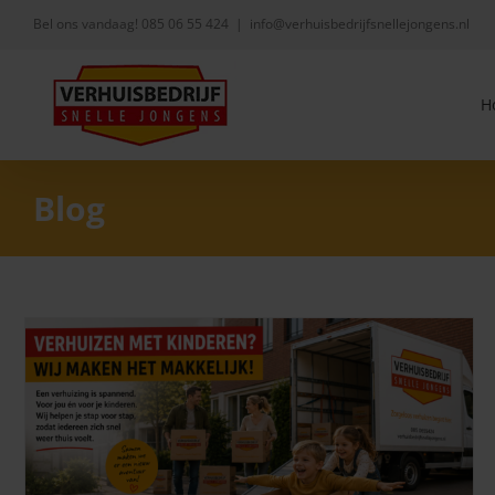
Skip
Bel ons vandaag!
085 06 55 424
|
info@verhuisbedrijfsnellejongens.nl
to
content
H
Blog
Wanneer heb je een verhuislift nodig? Alles wat je moet
weten