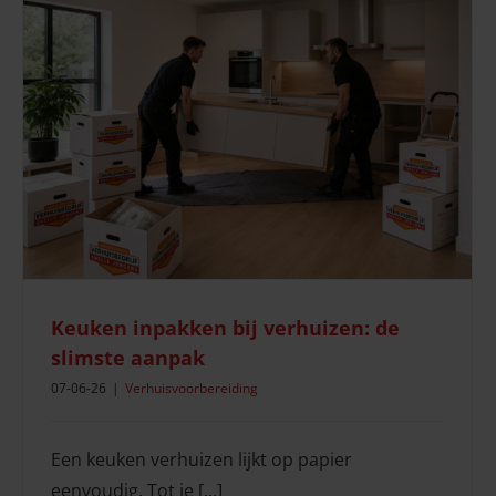
Keuken inpakken bij verhuizen: de
slimste aanpak
07-06-26
|
Verhuisvoorbereiding
Een keuken verhuizen lijkt op papier
eenvoudig. Tot je [...]