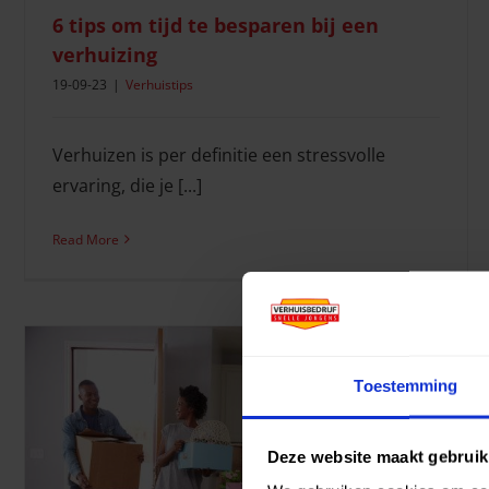
6 tips om tijd te besparen bij een
verhuizing
19-09-23
|
Verhuistips
Verhuizen is per definitie een stressvolle
ervaring, die je [...]
Read More
Toestemming
Verhuizen in de zomer? Lees hier onze tips
Verhuissituaties
Deze website maakt gebruik