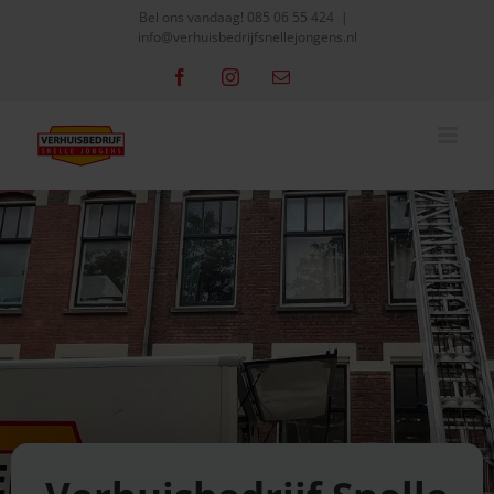
Skip
Bel ons vandaag!
085 06 55 424
|
info@verhuisbedrijfsnellejongens.nl
to
content
Facebook
Instagram
Email