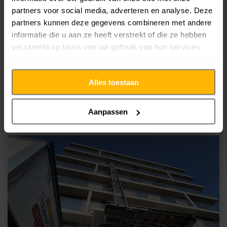
partners voor social media, adverteren en analyse. Deze
partners kunnen deze gegevens combineren met andere
Woningontruiming met spoed uitgevoerd in
informatie die u aan ze heeft verstrekt of die ze hebben
Purmerend
verzameld op basis van uw gebruik van hun services.
In Purmerend voerden wij een woningontruiming uit
die door omstandigheden snel geregeld moest
Alles toestaan
worden. [...]
Aanpassen