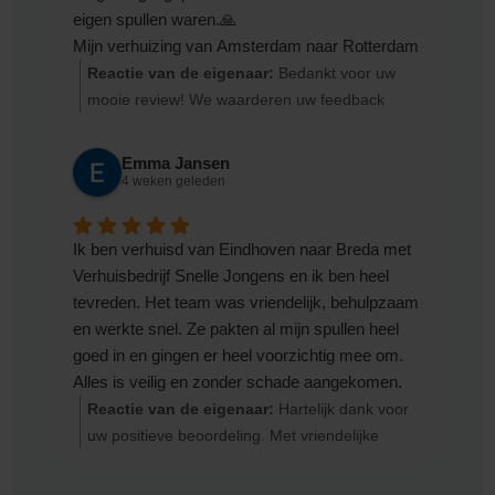
eigen spullen waren.🙏
Mijn verhuizing van Amsterdam naar Rotterdam
verliep dankzij hen zonder stress. Hun manier
Reactie van de eigenaar:
Bedankt voor uw
van werken, de zorg waarmee ze alles droegen
mooie review! We waarderen uw feedback
en inpakten, en hun snelheid waren echt
enorm Met vriendelijke groeten, Team
indrukwekkend.
Verhuisbedrijf Snelle Jongens
Emma Jansen
Vanaf nu weet ik dat ik altijd voor dit
4 weken geleden
verhuisbedrijf zal kiezen. Ik raad Team Bert dan
ook aan iedereen aan!
Ik ben verhuisd van Eindhoven naar Breda met
Als het kon, gaf ik ze 6 sterren in plaats van 5.
Verhuisbedrijf Snelle Jongens en ik ben heel
Bedankt voor de geweldige service!✅
tevreden. Het team was vriendelijk, behulpzaam
en werkte snel. Ze pakten al mijn spullen heel
goed in en gingen er heel voorzichtig mee om.
Alles is veilig en zonder schade aangekomen.
⭐️⭐️⭐️⭐️⭐️
Reactie van de eigenaar:
Hartelijk dank voor
De verhuizing verliep heel soepel en zonder
uw positieve beoordeling. Met vriendelijke
stress. Alles was goed geregeld en ze kwamen
groeten, Team Verhuisbedrijf Snelle Jongens
hun afspraken na. Ik raad Verhuisbedrijf Snelle