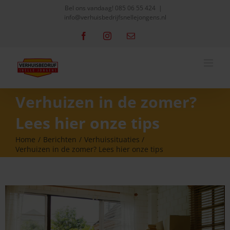
Skip
Bel ons vandaag!
085 06 55 424
|
info@verhuisbedrijfsnellejongens.nl
to
content
Facebook
Instagram
Email
Verhuizen in de zomer?
Lees hier onze tips
Home
Berichten
Verhuissituaties
Verhuizen in de zomer? Lees hier onze tips