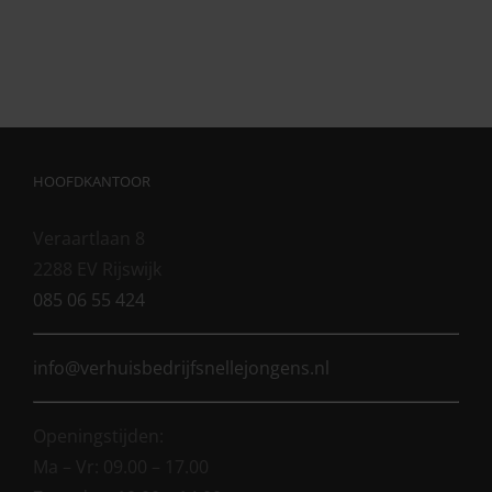
HOOFDKANTOOR
Veraartlaan 8
2288 EV Rijswijk
085 06 55 424
info@verhuisbedrijfsnellejongens.nl
Openingstijden:
Ma – Vr: 09.00 – 17.00