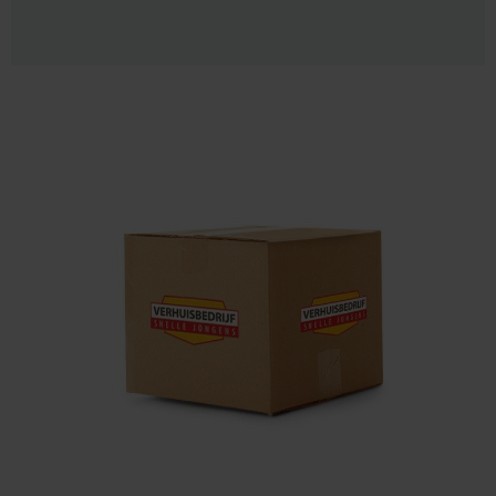
Jongens zeker aan.
Speciale dank aan Sam en zijn team voor hun
harde werk, vriendelijkheid en geweldige
service. Bedankt!