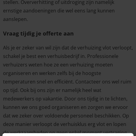
stellen. Oververhitting of uitdroging zijn namelijk
ernstige aandoeningen die wel eens lang kunnen
aanslepen.
Vraag tijdig je offerte aan
Als je er zeker van wil zijn dat de verhuizing vlot verloopt,
schakel je best een verhuisbedrijf in. Professionele
verhuizers weten hoe ze een verhuizing moeten
organiseren en werken zelfs bij de hoogste
temperaturen snel en efficiënt. Contacteer ons wel ruim
op tijd. Ook bij ons zijn er namelijk heel wat
medewerkers op vakantie. Door ons tijdig in te lichten,
kunnen we ons goed organiseren en zorgen we ervoor
dat we zeker over voldoende personeel beschikken. Op
deze manier verloopt de verhuisklus erg vlot en lopen
de werkzaamheden op geen enkel moment vertraging