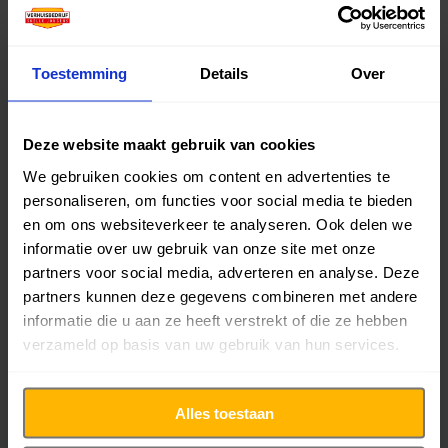
op.
Toestemming
Details
Over
23-05-22
|
Verhuissituaties
Deze website maakt gebruik van cookies
Related Posts
We gebruiken cookies om content en advertenties te
personaliseren, om functies voor social media te bieden
en om ons websiteverkeer te analyseren. Ook delen we
informatie over uw gebruik van onze site met onze
De impact van de
partners voor social media, adverteren en analyse. Deze
woningmarkt op
Verhuizen rondom d
partners kunnen deze gegevens combineren met andere
verhuizen: is dit het juiste
feestdagen
moment om te
informatie die u aan ze heeft verstrekt of die ze hebben
verhuizen?
verzameld op basis van uw gebruik van hun services.
Alles toestaan