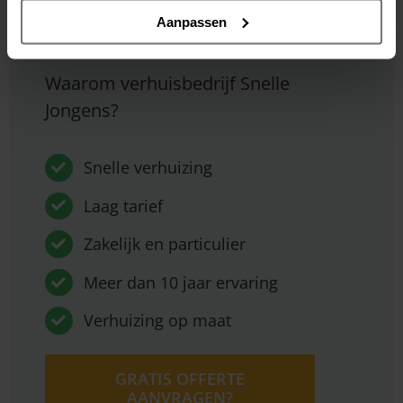
Aanpassen
Waarom verhuisbedrijf Snelle
Jongens?
Snelle verhuizing
Laag tarief
Zakelijk en particulier
Meer dan 10 jaar ervaring
Verhuizing op maat
GRATIS OFFERTE
AANVRAGEN?