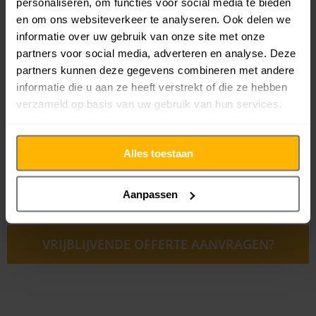
personaliseren, om functies voor social media te bieden
een snelle verhuizing in Hoorn
en om ons websiteverkeer te analyseren. Ook delen we
informatie over uw gebruik van onze site met onze
Ga je binnenkort van of naar Hoorn verhuizen en zoek je
partners voor social media, adverteren en analyse. Deze
professionele hulp? Dan is Verhuisbedrijf Snelle Jongens
partners kunnen deze gegevens combineren met andere
de ideale oplossing. Neem meteen telefonisch of per
informatie die u aan ze heeft verstrekt of die ze hebben
mail contact met ons op voor meer informatie. Onze
verzameld op basis van uw gebruik van hun services.
specialisten leggen graag uit wat we voor jou kunnen
betekenen en samen zoeken we naar een gepaste
Alles toestaan
oplossing voor jouw verhuizing. We zorgen ook meteen
voor een vrijblijvende offerte die volledig op jouw
Aanpassen
wensen en eisen afgestemd is.
VRIJBLIJVENDE OFFERTE AANVRAGEN?