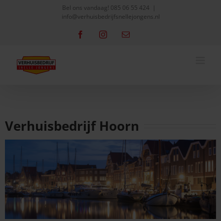
Skip
Bel ons vandaag!
085 06 55 424
|
info@verhuisbedrijfsnellejongens.nl
to
content
Facebook
Instagram
Email
Verhuisbedrijf Hoorn