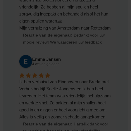
vriendelijk. Ze hebben al mijn spullen heel
zorgvuldig ingepakt en behandeld alsof het hun
eigen spullen waren.🙏
Mijn verhuizing van Amsterdam naar Rotterdam
verliep dankzij hen zonder stress. Hun manier
Reactie van de eigenaar:
Bedankt voor uw
van werken, de zorg waarmee ze alles droegen
mooie review! We waarderen uw feedback
en inpakten, en hun snelheid waren echt
enorm Met vriendelijke groeten, Team
indrukwekkend.
Verhuisbedrijf Snelle Jongens
Emma Jansen
Vanaf nu weet ik dat ik altijd voor dit
4 weken geleden
verhuisbedrijf zal kiezen. Ik raad Team Bert dan
ook aan iedereen aan!
Ik ben verhuisd van Eindhoven naar Breda met
Als het kon, gaf ik ze 6 sterren in plaats van 5.
Verhuisbedrijf Snelle Jongens en ik ben heel
Bedankt voor de geweldige service!✅
tevreden. Het team was vriendelijk, behulpzaam
en werkte snel. Ze pakten al mijn spullen heel
goed in en gingen er heel voorzichtig mee om.
Alles is veilig en zonder schade aangekomen.
⭐️⭐️⭐️⭐️⭐️
Reactie van de eigenaar:
Hartelijk dank voor
De verhuizing verliep heel soepel en zonder