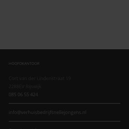
HOOFDKANTOOR
Cort van der Lindenstraat 19
2288EV Rijswijk
085 06 55 424
info@verhuisbedrijfsnellejongens.nl