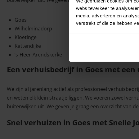
buitenwijken uit. We geven je graag een overzicht van de
We gebruiken cookies om cont
websiteverkeer te analyseren
media, adverteren en analys
Goes
verstrekt of die ze hebben v
Wilhelminadorp
Kloetinge
Kattendijke
‘s-Heer-Arendskerke
Een verhuisbedrijf in Goes met een
We zijn al jarenlang actief als professioneel verhuisbed
en weten elk klein straatje liggen. We voeren zowel verh
buitenwijken uit. We geven je graag een overzicht van de
Snel verhuizen in Goes met Snelle 