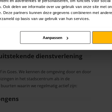
 buurten waarin we regelmatig actief zijn:
ent en advertenties te personaliseren, om functies voor social
. Ook delen we informatie over uw gebruik van onze site met on
e. Deze partners kunnen deze gegevens combineren met andere i
Eindewege
erzameld op basis van uw gebruik van hun services.
‘s-Heer-Hendrikskinderen
Wolphaartsdijk
Oud-Sabbinge
Aanpassen
 uitstekende dienstverlening
rijf in Goes. We kennen de omgeving door en door
uizingen in het stadscentrum als in de
 buurten waarin we regelmatig actief zijn:
Jongens