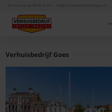
Skip
Bel ons vandaag!
085 06 55 424
|
info@verhuisbedrijfsnellejongens.nl
to
content
H
Verhuisbedrijf Goes