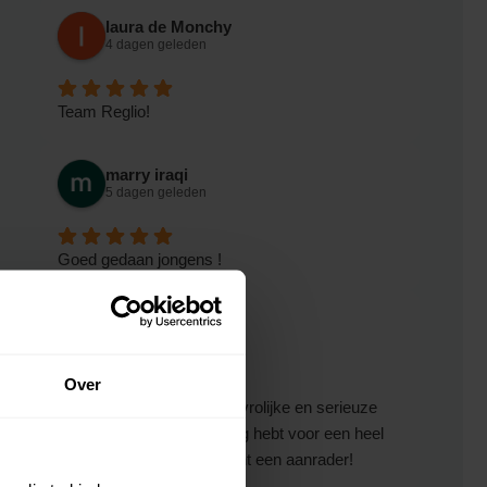
laura de Monchy
4 dagen geleden
Team Reglio!
marry iraqi
5 dagen geleden
Goed gedaan jongens !
Ingrid
5 dagen geleden
Over
Heel fijne samenwerking, vrolijke en serieuze
medewerkers. Qat je nodig hebt voor een heel
fijne en snelle verhuis. Echt een aanrader!