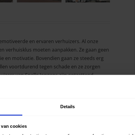
gemotiveerde en ervaren verhuizers. Al onze
een verhuisklus moeten aanpakken. Ze gaan geen
ie en motivatie. Bovendien gaan ze steeds erg
ullen voortdurend tegen schade en ze zorgen
huizers van Snelle Jongens zijn ontzettend
hart bij ons achterlaten.
oor heel Goes en omgeving
Details
rijf in Goes. We kennen de omgeving door en door
uizingen in het stadscentrum als in de
 van cookies