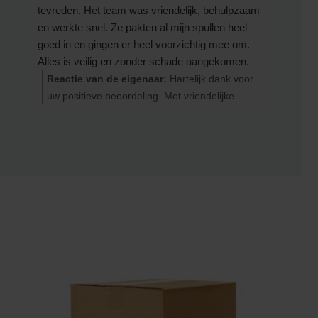
tevreden. Het team was vriendelijk, behulpzaam
en werkte snel. Ze pakten al mijn spullen heel
goed in en gingen er heel voorzichtig mee om.
Alles is veilig en zonder schade aangekomen.
⭐️⭐️⭐️⭐️⭐️
Reactie van de eigenaar:
Hartelijk dank voor
De verhuizing verliep heel soepel en zonder
uw positieve beoordeling. Met vriendelijke
stress. Alles was goed geregeld en ze kwamen
groeten, Team Verhuisbedrijf Snelle Jongens
hun afspraken na. Ik raad Verhuisbedrijf Snelle
Jongens zeker aan.
Speciale dank aan Sam en zijn team voor hun
harde werk, vriendelijkheid en geweldige
service. Bedankt!