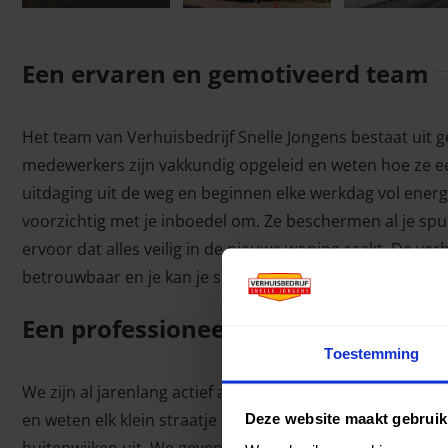
Een ervaren en gemotiveerd team
Het team van Verhuisbedrijf Snelle Jongens bestaat uit 
medewerkers zijn vakkundig opgeleid en weten hoe ze 
uitdaging uit de weg en beginnen elke werkdag vol energ
voorzichtig met je inboedel om. Ze beschermen al je sp
ervoor dat alles veilig in de nieuwe woning raakt. De ver
betrouwbaar en je kan je spullen dan ook met een gerust 
Een professioneel verhuisbedrijf v
Toestemming
We zijn al jarenlang actief als professioneel verhuisbed
en weten elk klein straatje liggen. We voeren zowel verh
Deze website maakt gebruik