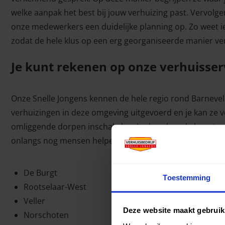
welke aanpak het best bij jouw verhuizing past. Vervolge
onze medewerkers een duidelijke planning op. Zo weet 
zodat de hele klus op een erg georganiseerde manier ve
Je kunt rekenen op onze verhuisser
Onze Snelle Jongens kennen de hele regio rond Barneve
verhuizingen in deze omgeving uitgevoerd en je kan ze 
omliggende dorpen inschakelen. In de volgende buurten
onlangs nog mensen helpen verhuizen:
De Burgt
Toestemming
Rootselaar-West
Veller
Deze website maakt gebruik
Norschoten