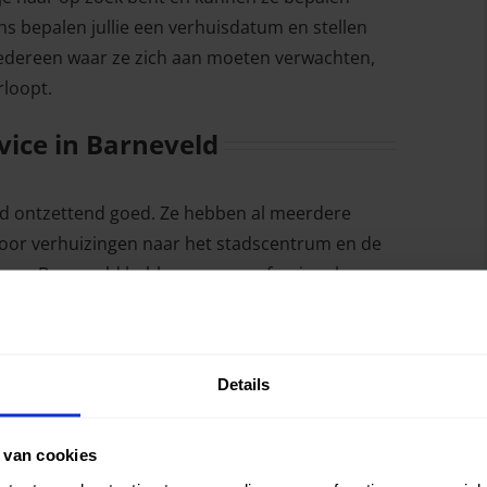
ns bepalen jullie een verhuisdatum en stellen
iedereen waar ze zich aan moeten verwachten,
rloopt.
vice in Barneveld
ld ontzettend goed. Ze hebben al meerdere
voor verhuizingen naar het stadscentrum en de
 van Barneveld hebben onze professionals
De Vaarst
Details
De Lors
Oldenbarneveld
 van cookies
Buitengebied Barneveld