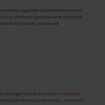
s ontzettend uitgebreid. Onze verhuizers nemen
k als je slechts een gedeelte van je verhuisklus
pakket vind je daarom ook heel wat
f in de omgeving zoals
Amersfoort
,
Harderwijk
,
dstad zoals
Rotterdam
,
Amsterdam
,
Utrecht
en