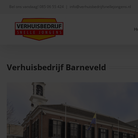
Skip
Bel ons vandaag!
085 06 55 424
|
info@verhuisbedrijfsnellejongens.nl
to
content
H
Verhuisbedrijf Barneveld