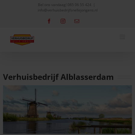
Skip
Bel ons vandaag!
085 06 55 424
|
info@verhuisbedrijfsnellejongens.nl
to
content
Facebook
Instagram
Email
Verhuisbedrijf Alblasserdam