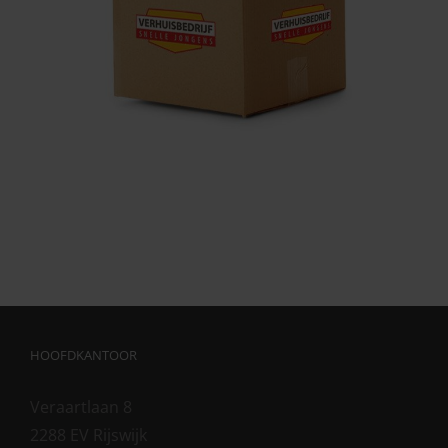
HOOFDKANTOOR
Veraartlaan 8
2288 EV Rijswijk