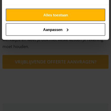
bijeenkomst kan je ons rustig vertellen waar je naar op
zoek bent en wat je van ons verwacht. Vervolgens kiezen
Alles toestaan
we een geschikte aanpak uit en stellen we ook meteen
een vrijblijvende en gepersonaliseerde offerte op. Op
Aanpassen
deze manier krijg je een duidelijk beeld van onze
werkwijze en weet je ook met welke kosten je rekening
moet houden.
VRIJBLIJVENDE OFFERTE AANVRAGEN?