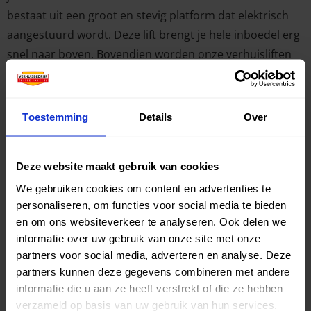
bestaat uit een groot en stevig platform dat elektrisch
aangestuurd wordt. Deze lift brengt je hele inboedel erg
snel naar boven. Bovendien worden onze verhuisliften
door onze medewerkers bestuurd, zodat je zeker weet
dat het hele proces veilig verloopt.
Toestemming
Details
Over
Vraag je vrijblijvende offerte voor
je verhuisklus in Alblasserdam
Deze website maakt gebruik van cookies
vandaag nog aan!
We gebruiken cookies om content en advertenties te
personaliseren, om functies voor social media te bieden
Ben je van plan om van of naar Alblasserdam te
en om ons websiteverkeer te analyseren. Ook delen we
verhuizen en lijkt Verhuisbedrijf Snelle Jongens je de
informatie over uw gebruik van onze site met onze
ideale partner? Neem dan zeker telefonisch of
partners voor social media, adverteren en analyse. Deze
elektronisch contact met ons op. Onze medewerkers
partners kunnen deze gegevens combineren met andere
staan je graag te woord en plannen meteen een
informatie die u aan ze heeft verstrekt of die ze hebben
kennismakingsgesprek in. Tijdens deze eerste
verzameld op basis van uw gebruik van hun services.