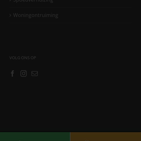
Woningontruiming
VOLG ONS OP
Copyright Verhuisbedrijf Snelle Jongens |
Links
|
Sitemap