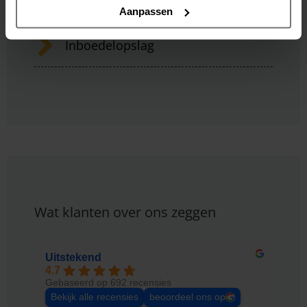
Seniorenverhuizing
Aanpassen
Inboedelopslag
Wat klanten over ons zeggen
Uitstekend
4.7
Gebaseerd op 692 recensies
Bekijk alle recensies
beoordeel ons op