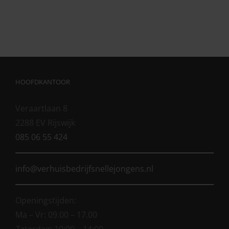
HOOFDKANTOOR
Veraartlaan 8
2288 EV Rijswijk
085 06 55 424
info@verhuisbedrijfsnellejongens.nl
Openingstijden:
Ma – Vr: 09.00 – 17.00