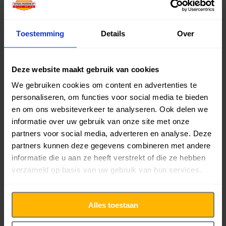
Onze diensten
Toestemming
Details
Over
Bedrijfsverhuizing
Particuliere verhuizing
Deze website maakt gebruik van cookies
We gebruiken cookies om content en advertenties te
personaliseren, om functies voor social media te bieden
Ontruimingen
en om ons websiteverkeer te analyseren. Ook delen we
informatie over uw gebruik van onze site met onze
Spoedverhuizing
partners voor social media, adverteren en analyse. Deze
partners kunnen deze gegevens combineren met andere
informatie die u aan ze heeft verstrekt of die ze hebben
Verhuislift huren
verzameld op basis van uw gebruik van hun services.
Piano verhuizen
Alles toestaan